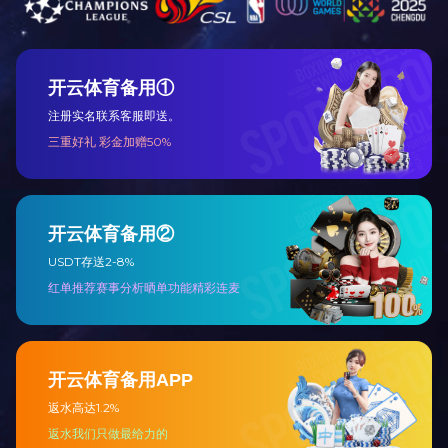
在线客服
281797857
KY体育（中国）官方网站-微信
KY体育（中国）官方网站-APP
Fuda Machinery Company Limited