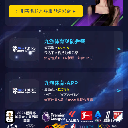
关于我们
新闻中心
产品中心
KY SPORTS
KY体育（中国）官方网站
福建晋江安平开发区KY体育（中国）官方网站厂
邮编：362000
邮箱：281797857@qq.com
联系方式
电话：+86 0595 87031350
传真：+86 0595 85727199
咨询热线：15906027760