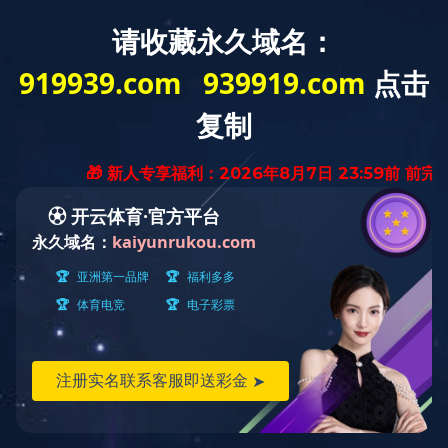
主页
关于我们
>
关于我们
公司简介
福建泉州晋江KY体育（中国）官方
网站生产厂家成立于1999年，位于
福建省晋江市安平开发区，占地面积
30000多平方米，具备一整套工程机
械加工检测设备，已通过了ISO9001
已经到底了！=^_^=
质量管理体系认证...