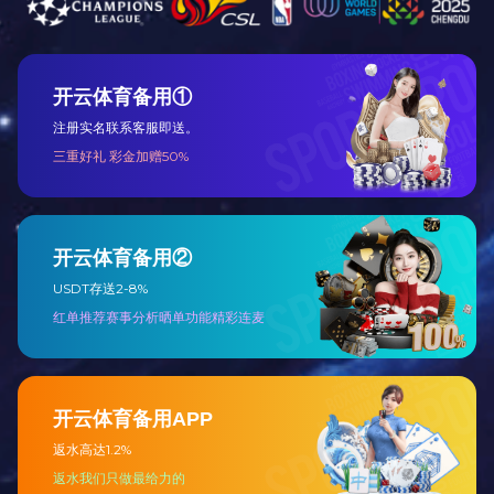
战略、发展、创新、蜕变
诚信、专注、创造、激情
叉车
叉装车
抓木机
装载机
相关产品
更多
50吨叉装车 FDM798T-50
45吨叉装车 FDM798T-45B