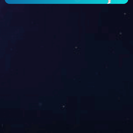
福建晋江安平开发区KY体育（中国）官方网站厂
邮编：362000
邮箱：281797857@qq.com
联系方式
电话：+86 0595 87031350
传真：+86 0595 85727199
咨询热线：15906027760
在线客服
281797857
KY体育（中国）官方网站-微信