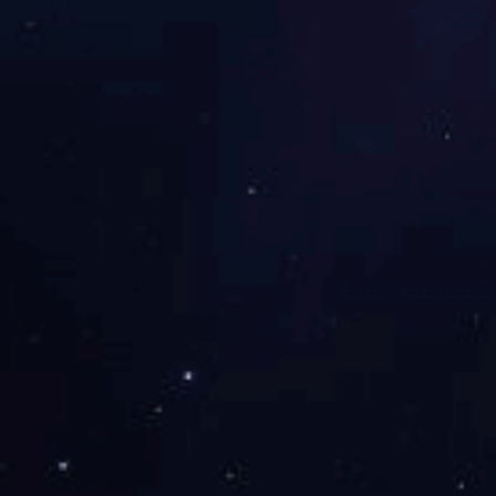
【创造 大有保障】
推动世界前进的不是固步自封的自我欣赏，而是
创造机械大世界，而每一个荣誉正是我们对于完
相关动态：
KY体育（中国）官方网站
福建晋江安平开发区KY
邮编：362000