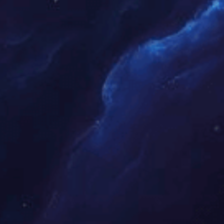
念；
需求
创造高附加值