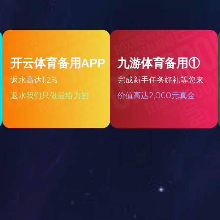
家
成立于1999年，位于福建省晋江市安平开发区，占地面积3000
过了ISO9001质量管理体系认证，几年来连续获得国家质量监
车
特种设备制造许可证，现已成为一个集研发、生产、销售叉车
厂家，同隶属子江集团。
。公司凭着有效的科学管理、先进的生产设备和制造工艺、精湛
吨、13吨、16吨、20吨、25吨、30吨 、35吨、40吨、50
36吨、42吨、45吨、50吨叉装车，1.6吨、2吨、3吨、8吨装载
0吨越野叉车。福大产品经国家工程机械质量监督检验中心检测，其
平。多年来一直为厦工生产配套件，并提供部分整机产品的贴牌
科技产品，是我们始终不变的追求。KY体育（中国）官方网站
土耳其、中东、非洲、东南亚等几十个国家和地区，获得普遍好
满意为宗旨”的信念，不断地进行技术创新，质量创优，加速发展