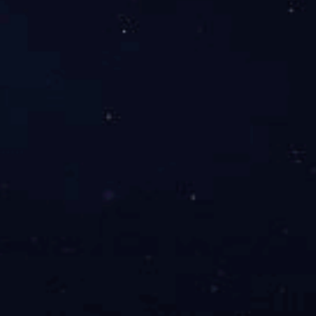
服
1797857