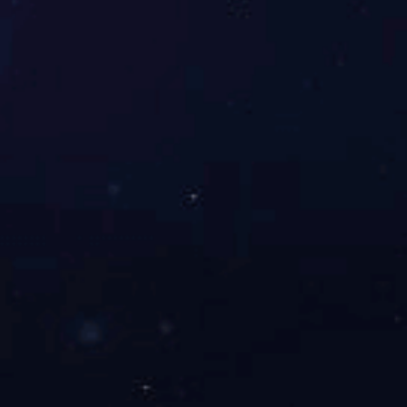
大视界的创造者。福大不做空想家，要做开创者，
美品质的坚定态度。
关于我们
新闻中心
产品中心
KY SPORTS
联系方式
在线客
体育（中国）官方网站厂
电话：+86 0595 87031350
28
传真：+86 0595 85727199