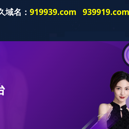
搜索
产品中心
KY SPORTS