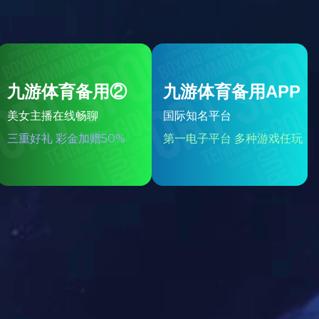
0多
督检
、叉
的技
吨叉
机，
可靠
生产
产品
评。
企业