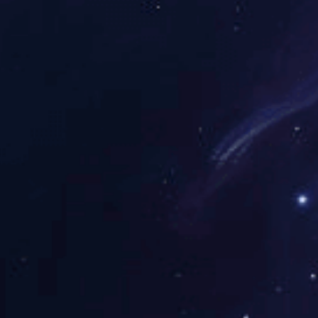
规模，建立一套完善、快捷、具有鲜明的行业特
用户信赖。
企业文化
【启航 大有思想】
启航的每一次蜕变飞跃，
实现于沉稳主义的坚定步伐
和敢于创思进取的文化态度。