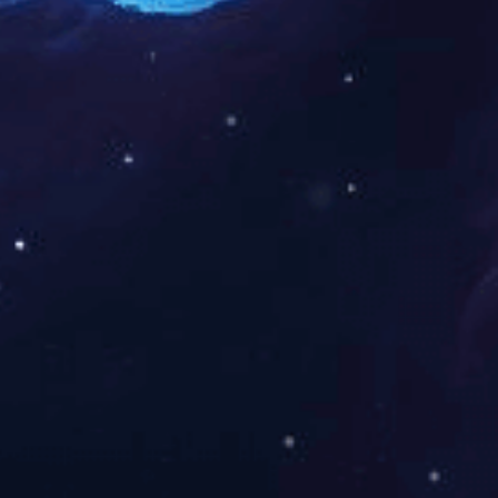
蜕变 志在高远
将未来放在心里，责任于心，360° 蜕变，仰望
秉承【诚信、专注、创造、激情】的企业价值观
执着【专职专业、精诚责任、开拓进取】的人才
全体福大人都在为“将福大建设成为行业最值得信
企业荣誉