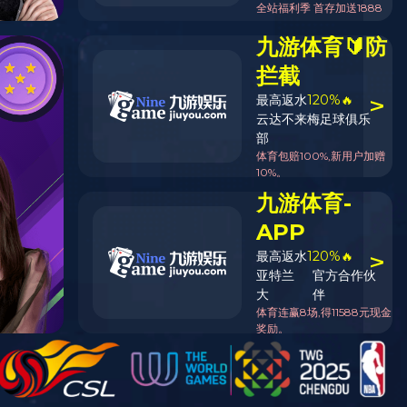
诚信、专注、创造、激情
关于我们
KY SPORTS